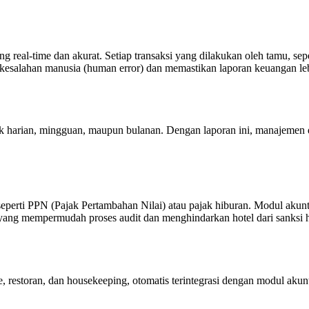
al-time dan akurat. Setiap transaksi yang dilakukan oleh tamu, seper
o kesalahan manusia (human error) dan memastikan laporan keuangan leb
 harian, mingguan, maupun bulanan. Dengan laporan ini, manajemen d
seperti PPN (Pajak Pertambahan Nilai) atau pajak hiburan. Modul aku
jak yang mempermudah proses audit dan menghindarkan hotel dari sanksi
ce, restoran, dan housekeeping, otomatis terintegrasi dengan modul ak